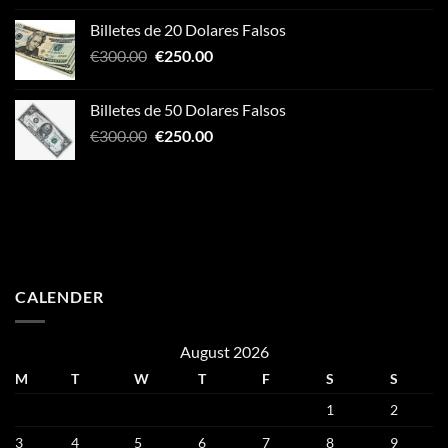
was:
is:
Billetes de 20 Dolares Falsos
€300.00.
€250.00.
Original
Current
€
300.00
€
250.00
price
price
was:
is:
Billetes de 50 Dolares Falsos
€300.00.
€250.00.
Original
Current
€
300.00
€
250.00
price
price
was:
is:
€300.00.
€250.00.
CALENDER
August 2026
M
T
W
T
F
S
S
1
2
3
4
5
6
7
8
9