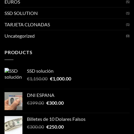
EUROS
(5)
SSD SOLUTION
(1)
TARJETA CLONADAS
(1)
Uncategorized
(0)
PRODUCTS
SSD solución
Original
Current
€
1,150.00
€
1,000.00
price
price
was:
is:
DNI ESPANA
€1,150.00.
€1,000.00.
Original
Current
€
399.00
€
300.00
price
price
was:
is:
Billetes de 10 Dolares Falsos
€399.00.
€300.00.
Original
Current
€
300.00
€
250.00
price
price