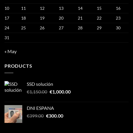
10
11
12
13
14
15
16
17
18
19
20
21
22
23
24
25
26
27
28
29
30
31
« May
PRODUCTS
SSD solución
Original
Current
€
1,150.00
€
1,000.00
price
price
was:
is:
DNI ESPANA
€1,150.00.
€1,000.00.
Original
Current
€
399.00
€
300.00
price
price
was:
is: