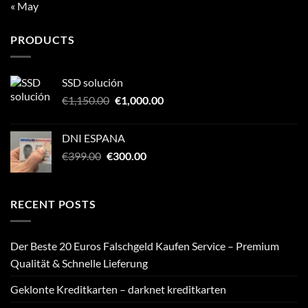
« May
PRODUCTS
SSD solución
Original
Current
€
1,150.00
€
1,000.00
price
price
was:
is:
DNI ESPANA
€1,150.00.
€1,000.00.
Original
Current
€
399.00
€
300.00
price
price
was:
is:
€399.00.
€300.00.
RECENT POSTS
Der Beste 20 Euros Falschgeld Kaufen Service – Premium
Qualität & Schnelle Lieferung
Geklonte Kreditkarten – darknet kreditkarten