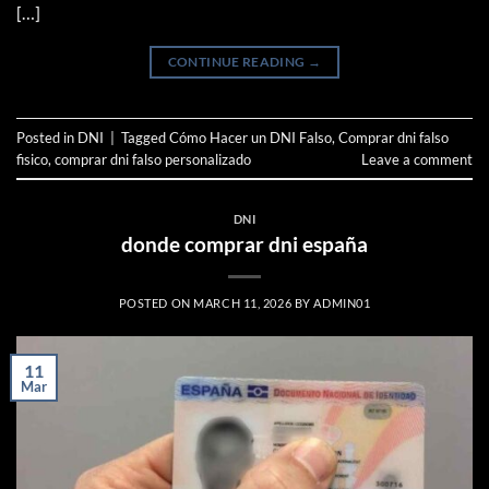
[…]
CONTINUE READING
→
Posted in
DNI
|
Tagged
Cómo Hacer un DNI Falso
,
Comprar dni falso
fisico
,
comprar dni falso personalizado
Leave a comment
DNI
donde comprar dni españa
POSTED ON
MARCH 11, 2026
BY
ADMIN01
11
Mar