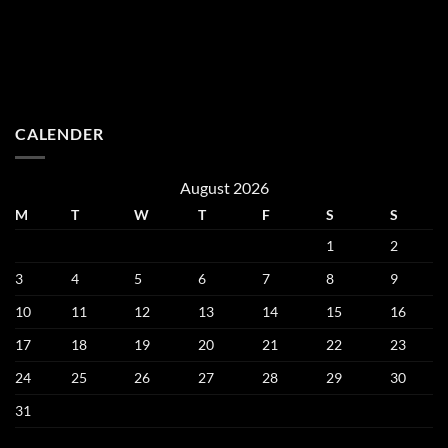
was:
is:
€300.00.
€250.00.
CALENDER
August 2026
M
T
W
T
F
S
S
1
2
3
4
5
6
7
8
9
10
11
12
13
14
15
16
17
18
19
20
21
22
23
24
25
26
27
28
29
30
31