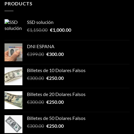
PRODUCTS
SSD solución
Original
Current
€
1,150.00
€
1,000.00
price
price
was:
is:
DNI ESPANA
€1,150.00.
€1,000.00.
Original
Current
€
399.00
€
300.00
price
price
was:
is:
Billetes de 10 Dolares Falsos
€399.00.
€300.00.
Original
Current
€
300.00
€
250.00
price
price
was:
is:
Billetes de 20 Dolares Falsos
€300.00.
€250.00.
Original
Current
€
300.00
€
250.00
price
price
was:
is:
Billetes de 50 Dolares Falsos
€300.00.
€250.00.
Original
Current
€
300.00
€
250.00
price
price