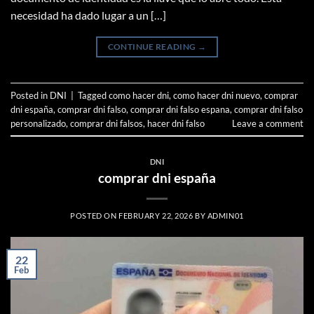
necesidad ha dado lugar a un […]
CONTINUE READING
→
Posted in
DNI
|
Tagged
como hacer dni
,
como hacer dni nuevo
,
comprar
dni españa
,
comprar dni falso
,
comprar dni falso espana
,
comprar dni falso
personalizado
,
comprar dni falsos
,
hacer dni falso
Leave a comment
DNI
comprar dni españa
POSTED ON
FEBRUARY 22, 2026
BY
ADMIN01
22
Feb