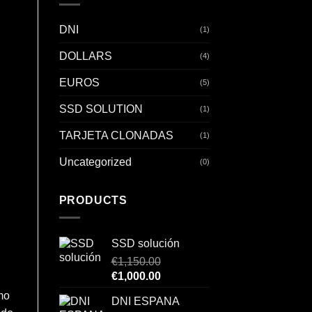
DNI
(1)
DOLLARS
(4)
EUROS
(5)
SSD SOLUTION
(1)
TARJETA CLONADAS
(1)
Uncategorized
(0)
PRODUCTS
SSD solución
€
1,150.00
Original
Current
€
1,000.00
price
price
mo
DNI ESPANA
was:
is: