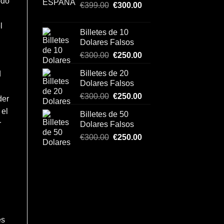
odo
Original
Current
€1,150.00.
€
399.00
€
€1,000.00.
300.00
price
price
was:
is:
l
Billetes de 10
€399.00.
€300.00.
Dolares Falsos
Original
Current
€
300.00
€
250.00
price
price
Billetes de 20
d
was:
is:
Dolares Falsos
€300.00.
€250.00.
Original
Current
€
300.00
€
250.00
der
price
price
 el
Billetes de 50
was:
is:
r
Dolares Falsos
€300.00.
€250.00.
Original
Current
€
300.00
€
250.00
price
price
was:
is:
€300.00.
€250.00.
és