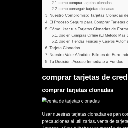
como comprar tarjetas clonadas
como conseguir tarjetas clonadas
Nuestro Compromiso: Tarjetas Clonadas de 
El Proceso Seguro para Comprar Tarjetas 
Cómo Usar tus Tarjetas Clonadas de Forma 
Uso en Compras Online (El Método Más 
Uso en Tiendas Físicas y Cajeros Automá
Tarjeta Clonadas
Nuestro Valor Añadido: Billetes de Euro Ind
Tu Decisión: Acceso Inmediato a Fondos
comprar tarjetas de cred
comprar tarjetas clonadas
Usar nuestras tarjetas clonadas es pan c
precauciones al utilizarlas. venta de tarj