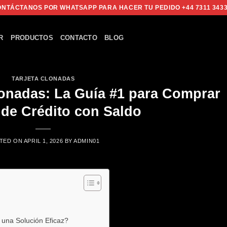
NTÁCTANOS POR WHATSAPP PARA HACER TU PEDIDO +44 7311 343
R
PRODUCTOS
CONTACTO
BLOG
TARJETA CLONADAS
lonadas: La Guía #1 para Comprar
 de Crédito con Saldo
TED ON
APRIL 1, 2026
BY
ADMIN01
 una Solución Eficaz?