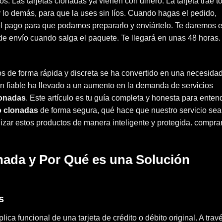
. Las tarjetas clonadas ya vienen con dinero. La tarjeta trae t
 lo demás, para que la uses sin líos. Cuando hagas el pedido,
 el pago para que podamos prepararlo y enviártelo. Te daremos e
e envío cuando salga el paquete. Te llegará en unas 48 horas.
idos de forma rápida y discreta se ha convertido en una necesida
 fiable ha llevado a un aumento en la demanda de servicios
lonadas
. Este artículo es tu guía completa y honesta para enten
o clonadas
de forma segura, qué hace que nuestro servicio sea
izar estos productos de manera inteligente y protegida. compra
nada y Por Qué es una Solución
s
ica funcional de una tarjeta de crédito o débito original. A trav