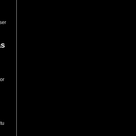
ser
as
or
tu