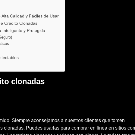
Alta Calidad y Fáciles de Usar
de Crédito Clonadas
Inteligente y Protegida
Seguro)
ticos
etectables
ito clonadas
omido. Siempre aconsejamos a nuestros clientes que tomen
etas clonadas, Puedes usarlas para comprar en línea en sitios co