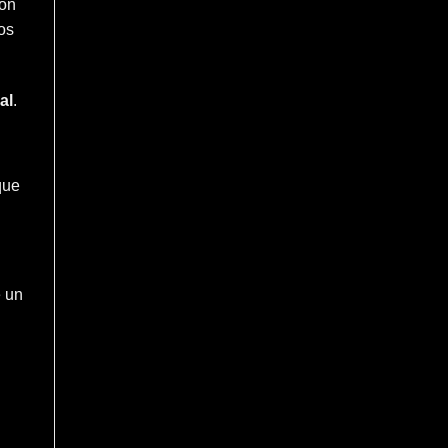
ión
os
al
.
que
e un