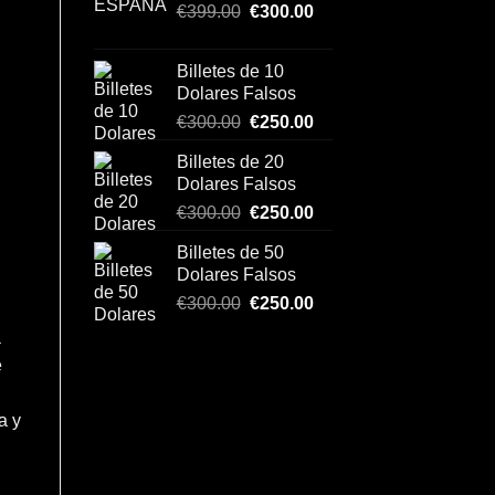
Original
Current
€1,150.00.
€
399.00
€
€1,000.00.
300.00
price
price
was:
is:
Billetes de 10
€399.00.
€300.00.
Dolares Falsos
Original
Current
€
300.00
€
250.00
price
price
Billetes de 20
was:
is:
Dolares Falsos
€300.00.
€250.00.
Original
Current
€
300.00
€
250.00
price
price
Billetes de 50
was:
is:
Dolares Falsos
€300.00.
€250.00.
Original
Current
€
300.00
€
250.00
price
price
a
was:
is:
e
€300.00.
€250.00.
a y