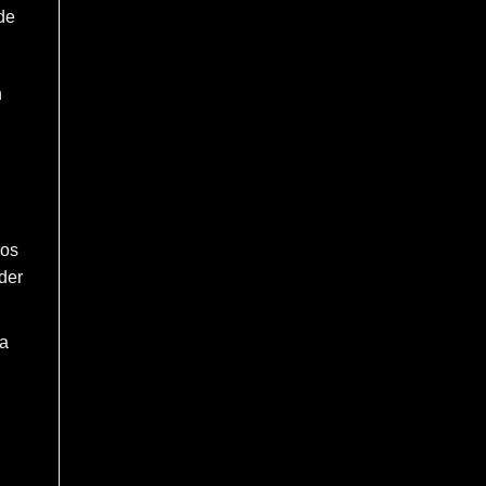
de
n
ros
der
ma