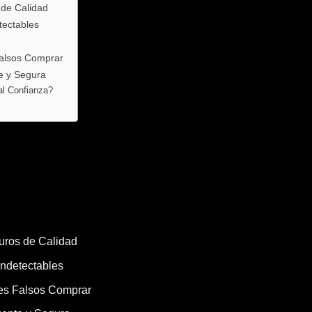
 de Calidad
tectables
Falsos Comprar
te y Segura
al Confianza?
Euros de Calidad
Indetectables
tes Falsos Comprar