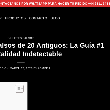
NTÁCTANOS POR WHATSAPP PARA HACER TU PEDIDO +44 7311 343
R
PRODUCTOS
CONTACTO
BLOG
BILLETES FALSOS
alsos de 20 Antiguos: La Guía #1
alidad Indetectable
ED ON
MARCH 23, 2026
BY
ADMIN01