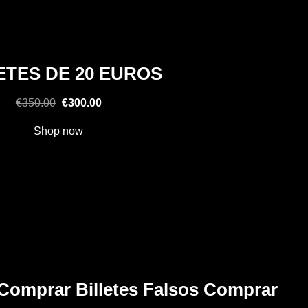
ETES DE 20 EUROS
Original
Current
€
350.00
€
300.00
price
price
Shop now
was:
is:
€350.00.
€300.00.
Comprar Billetes Falsos Comprar