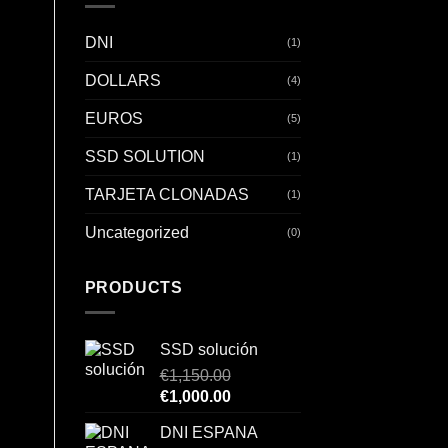
DNI
(1)
DOLLARS
(4)
EUROS
(5)
SSD SOLUTION
(1)
TARJETA CLONADAS
(1)
Uncategorized
(0)
PRODUCTS
SSD solución
€
1,150.00
Original
Current
€
1,000.00
price
price
DNI ESPANA
was:
is: