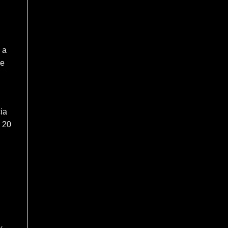
a
de
ia
e 20