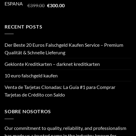
Original
Current
€
399.00
€
300.00
price
price
was:
is:
€399.00.
€300.00.
RECENT POSTS
Der Beste 20 Euros Falschgeld Kaufen Service – Premium
Qualität & Schnelle Lieferung
Geklonte Kreditkarten – darknet kreditkarten
10 euro falschgeld kaufen
Venta de Tarjetas Clonadas: La Guía #1 para Comprar
Tarjetas de Crédito con Saldo
SOBRE NOSOTROS
Our commitment to quality, reliability, and professionalism
has made us a trusted name in the industry, known for