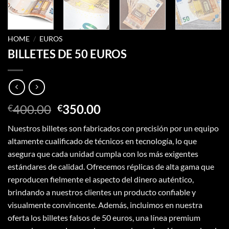
HOME
/
EUROS
BILLETES DE 50 EUROS
Original
Current
400.00
350.00
€
€
price
price
Nuestros billetes son fabricados con precisión por un equipo
was:
is:
altamente cualificado de técnicos en tecnología, lo que
€400.00.
€350.00.
asegura que cada unidad cumpla con los más exigentes
estándares de calidad. Ofrecemos réplicas de alta gama que
reproducen fielmente el aspecto del dinero auténtico,
brindando a nuestros clientes un producto confiable y
visualmente convincente. Además, incluimos en nuestra
oferta los billetes falsos de 50 euros, una línea premium