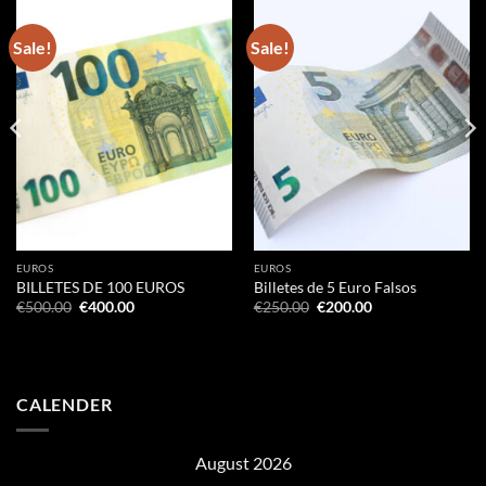
Sale!
Sale!
EUROS
EUROS
BILLETES DE 100 EUROS
Billetes de 5 Euro Falsos
Original
Current
Original
Current
€
500.00
€
400.00
€
250.00
€
200.00
price
price
price
price
was:
is:
was:
is:
€500.00.
€400.00.
€250.00.
€200.00.
CALENDER
August 2026