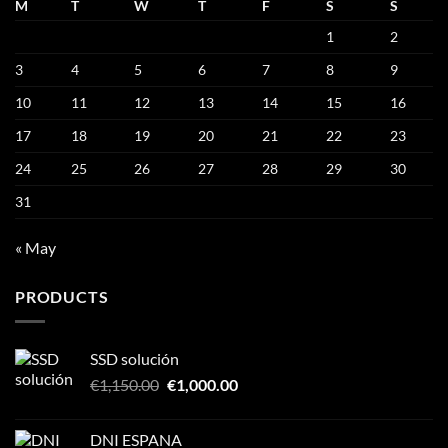
M
T
W
T
F
S
S
1
2
3
4
5
6
7
8
9
10
11
12
13
14
15
16
17
18
19
20
21
22
23
24
25
26
27
28
29
30
31
« May
PRODUCTS
SSD solución
Original
Current
€
1,150.00
€
1,000.00
price
price
was:
is:
DNI ESPANA
€1,150.00.
€1,000.00.